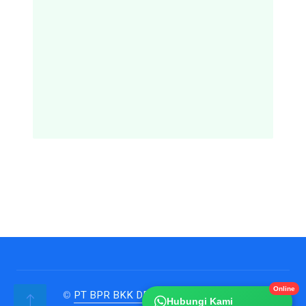
©
PT BPR BKK DEMAK
PERSERODA
.
.
Hubungi Kami